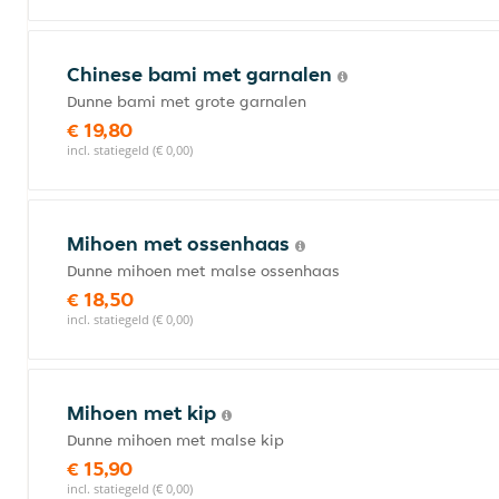
Chinese bami met garnalen
Dunne bami met grote garnalen
€ 19,80
incl. statiegeld (€ 0,00)
Mihoen met ossenhaas
Dunne mihoen met malse ossenhaas
€ 18,50
incl. statiegeld (€ 0,00)
Mihoen met kip
Dunne mihoen met malse kip
€ 15,90
incl. statiegeld (€ 0,00)