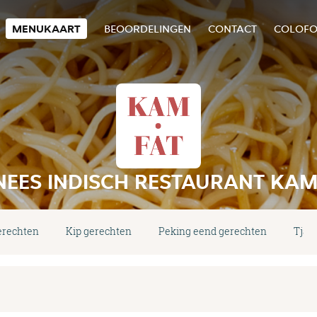
MENUKAART
BEOORDELINGEN
CONTACT
COLOF
NEES INDISCH RESTAURANT KAM
erechten
Kip gerechten
Peking eend gerechten
Tjap