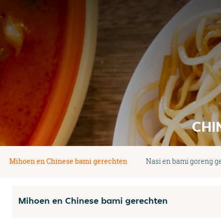
CHI
Mihoen en Chinese bami gerechten
Nasi en bami goreng g
Mihoen en Chinese bami gerechten